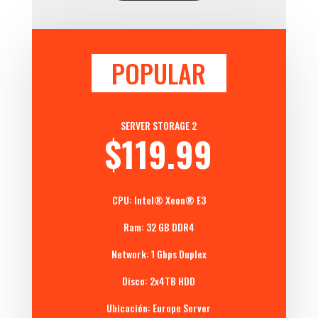
POPULAR
SERVER STORAGE 2
$119.99
CPU:
Intel® Xeon®
E3
Ram: 32 GB DDR4
Network: 1 Gbps Duplex
Disco: 2x4TB HDD
Ubicación: Europe Server