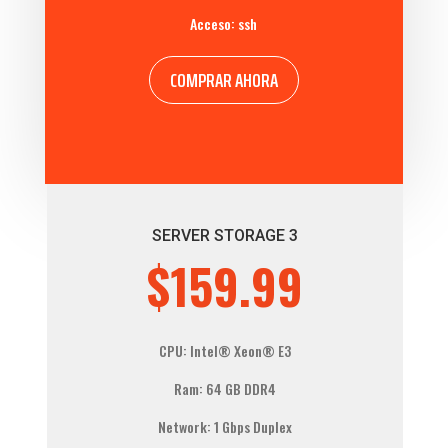
Acceso: ssh
COMPRAR AHORA
SERVER STORAGE 3
$159.99
CPU:
Intel® Xeon®
E3
Ram: 64 GB DDR4
Network: 1 Gbps Duplex