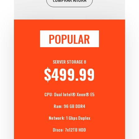
POPULAR
SERVER STORAGE 8
$499.99
CPU: Dual
Intel® Xeon®
E5
Ram: 96 GB DDR4
Network: 1 Gbps Duplex
Disco: 7x12TB HDD