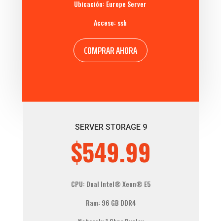
Ubicación: Europe Server
Acceso: ssh
COMPRAR AHORA
SERVER STORAGE 9
$549.99
CPU: Dual
Intel® Xeon®
E5
Ram: 96 GB DDR4