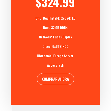
$324.99
CPU: Dual
Intel® Xeon®
E5
Ram: 32 GB DDR4
Network: 1 Gbps Duplex
Disco: 6x8TB HDD
Ubicación: Europe Server
Acceso: ssh
COMPRAR AHORA