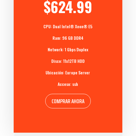
$624.99
CPU: Dual
Intel® Xeon®
E5
Ram: 96 GB DDR4
Network: 1 Gbps Duplex
Disco: 11x12TB HDD
Ubicación: Europe Server
Acceso: ssh
COMPRAR AHORA